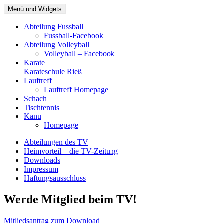
Zum
Menü und Widgets
TV Riedenburg
Portalseite
Inhalt
springen
Abteilung Fussball
Fussball-Facebook
Abteilung Volleyball
Volleyball – Facebook
Karate
Karateschule Rieß
Lauftreff
Lauftreff Homepage
Schach
Tischtennis
Kanu
Homepage
Abteilungen des TV
Heimvorteil – die TV-Zeitung
Downloads
Impressum
Haftungsausschluss
Werde Mitglied beim TV!
Mitliedsantrag zum Download