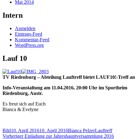
Mai 2014
Intern
Anmelden
Eintrags-Feed
Kommentar-Feed
WordPress.org
Lauf 10
TV Riedenburg – Abteilung Lauftreff bietet LAUF10!-Treff an
Info-Veranstaltung am 11.04.2016, 20:00 Uhr im Sportheim
Riedenburg, Austr.
Es freut sich auf Euch
Bianca & Evelyne
Format
Veröffentlicht
Autor
Kategorien
Bild
10. April 2016
10. April 2016
Bianca Pelzer
Lauftreff
Beitragsnavigation
am
Vorheriger
Vorheriger
Einladung zur Jahreshauptversammlung 2016