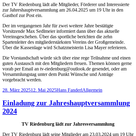
Der TV Riedenburg lädt alle Mitglieder, Förderer und Interessierte
zur Jahreshauptversammlung am 26.04.2025 um 19 Uhr in den
Gasthof zur Post ein.
Der im vergangenen Jahr für zwei weitere Jahre bestätigte
Vorsitzende Max Sedlmeier informiert dann über das aktuelle
Vereinsgeschehen. Über das sportliche berichten die zehn
Spartenleiter des mitgliederstärksten Vereins der Großgemeinde.
Über die Kassenlage wird Schatzmeisterin Lisa Mayer referieren.
Die Vorstandschaft würde sich über eine rege Teilnahme und einen
guten Austausch mit den Mitgliedern freuen. Themen können gerne
vorab per Email an tv-riedenburg@outlook.de gesendet, oder am
Versammlungstag unter dem Punkt Wünsche und Anträge
vorgebracht werden.
Veröffentlicht
Autor
Kategorien
28. März 2025
12. Mai 2025
Hans Fanderl
Allgemein
am
Einladung zur Jahreshauptversammlung
2024
TV Riedenburg lädt zur Jahresversammlung
Der TV Riedenburg lädt seine Mitglieder am 23.03.2024 um 19 Uhr