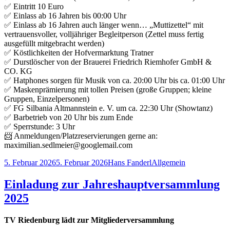
✅ Eintritt 10 Euro
✅ Einlass ab 16 Jahren bis 00:00 Uhr
✅ Einlass ab 16 Jahren auch länger wenn… „Muttizettel“ mit
vertrauensvoller, volljähriger Begleitperson (Zettel muss fertig
ausgefüllt mitgebracht werden)
✅ Köstlichkeiten der Hofvermarktung Tratner
✅ Durstlöscher von der Brauerei Friedrich Riemhofer GmbH &
CO. KG
✅ Hatphones sorgen für Musik von ca. 20:00 Uhr bis ca. 01:00 Uhr
✅ Maskenprämierung mit tollen Preisen (große Gruppen; kleine
Gruppen, Einzelpersonen)
✅ FG Silbania Altmannstein e. V. um ca. 22:30 Uhr (Showtanz)
✅ Barbetrieb von 20 Uhr bis zum Ende
✅ Sperrstunde: 3 Uhr
📨 Anmeldungen/Platzreservierungen gerne an:
maximilian.sedlmeier@googlemail.com
Veröffentlicht
Autor
Kategorien
5. Februar 2026
5. Februar 2026
Hans Fanderl
Allgemein
am
Einladung zur Jahreshauptversammlung
2025
TV Riedenburg lädt zur Mitgliederversammlung