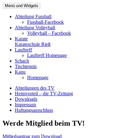
Zum
Menü und Widgets
TV Riedenburg
Portalseite
Inhalt
springen
Abteilung Fussball
Fussball-Facebook
Abteilung Volleyball
Volleyball – Facebook
Karate
Karateschule Rieß
Lauftreff
Lauftreff Homepage
Schach
Tischtennis
Kanu
Homepage
Abteilungen des TV
Heimvorteil – die TV-Zeitung
Downloads
Impressum
Haftungsausschluss
Werde Mitglied beim TV!
Mitliedsantrag zum Download